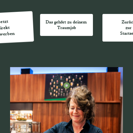
Jetzt 
Das gehört zu deinem 
Zurüc
irekt 
Traumjob
zur 
werben
Startse